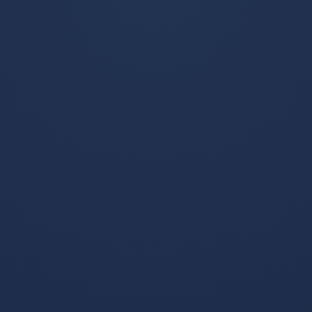
17
条评论
trx能量租赁
2026-06-23 22:36:31