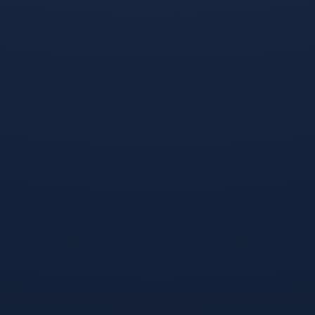
u地址转错
【TDTPRmpFzxP7Vqgppj2CxmLsWPehtnmEqd】转错
请联系TeleGram:【@TrxEm】
trx能量租赁
2026-06-25 05:01:16
u地址转错
【TMxHSra6AgbzKnkp9tkVFrSo39XmqHTCjQ】转错请
联系TeleGram:【@TrxEm】
节省TRX手续费
2026-06-25 07:41:06
u地址转错
【TQ1pEBDYUg13H2Re4gKg9H5cvbtess8bai】转错请
联系TeleGram:【@TrxEm】
trx能量租赁
2026-06-25 08:27:17