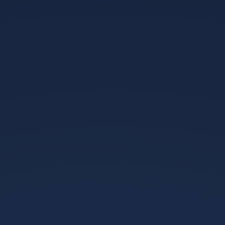
准把控，他懂得何时加速、何时降速，何时该用短传瓦解对
手防线，何时该用长传撕开纵深空间，在福登的带动下，英
格兰队不再是传统印象中依赖身体对抗与长传冲吊的球队，
而是进化成了一支能够耐心传导、灵活变换节奏的控场型劲
旅。
两场比赛下来，福登的作用早已超越数据本身，他不仅是进
攻的发起者，更是球队战术体系的核心支点，哥斯达黎加与
伊拉克或许输掉了比分，但他们在防守端展现出的战术纪律
与拼搏精神同样值得尊重，尤其是伊拉克队，在极度被动的
局面下，依然通过零星的反击制造了两次极具威胁的射门,令
人看到亚洲足球的韧性。
当小组赛尘埃落定，英格兰队以两连胜昂首出线，而福登用
他灵动的脚步与超凡的视野，向世界证明了自己为何是当今
足坛最受瞩目的中场天才之一，2026年的这个夏天，当人们