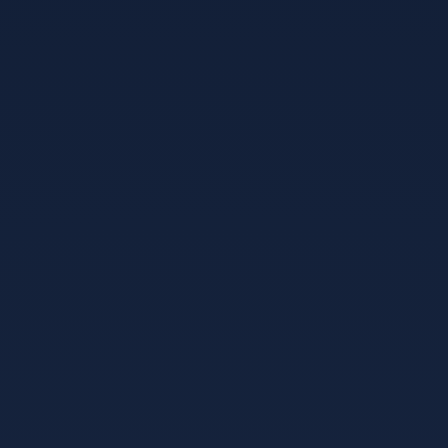
组合的稳定表现和门将布拉沃的高接低挡化解危机，比赛的
最后20分钟，场上节奏依然没有丝毫减缓，双方的体能都受
到了极限考验，但智利队凭借更加老道的比赛经验,成功将2比
1的比分保持到了终场。
全场比赛结束，智利队以2比1击败乌兹别克斯坦，赢得了这
场节奏紧凑、精彩纷呈的2026世界杯揭幕战，这场胜利不仅
为智利队的小组出线奠定了坚实基础，也向全世界展示了南
美足球的魅力与韧性，而塔雷米，无疑成为了本场比赛最耀
眼的明星，他用两粒关键进球，为全球球迷奉献了一场值得
回味的表演，对于乌兹别克斯坦而言，虽然失利，但他们在
比赛中所展现出的顽强斗志与技战术水平同样值得尊重，世
界杯的舞台，从来不缺少奇迹，而这场比赛，只是2026年世
界杯漫长传奇的起点，在接下来的比赛中，智利队能否延续
如此火热的状态？塔雷米又能否继续交出令人信服的答卷？