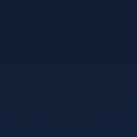
他的跑动范围覆盖了整个攻击线，时而回撤接应，时而拉边
突破，时而在禁区内抢点，他的存在，让智利队的进攻体系
变得立体而难以防范，可以说，这场比赛是塔雷米个人能力
的巅峰展示,也是智利队整体战术执行力的胜利。
此后，乌兹别克斯坦发起了一波又一波的反扑，他们试图通
过增加前场兵力来扳平比分，智利队则收缩防线，依靠中卫