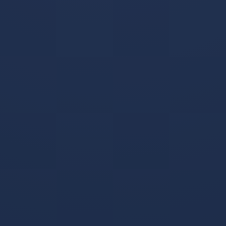
trx转错包退
2026-07-15 01:07:56
转错包退
【TY4VaNmrpvorpbE3YCH8ev7PkT99999999】客服
TeleGram:【@TrxEm】
trx转错包退
2026-07-15 05:44:13
转错包退【TB8j3b9BSqyq3KxK4gYaH6GjrwzHyxBBuE】
客服TeleGram:【@TrxEm】
trx转错包退
2026-07-15 20:39:58
转错包退
【TUGZEXNfGhAJ6rVY8Vsxk75jYA88888888】客服
TeleGram:【@TrxEm】