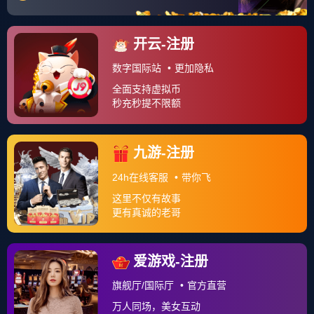
足球一贯的技术流风格，中场球员的传控精准而富有创造
力，前场三叉戟的跑位灵活多变，而乌兹别克斯坦则展现出
令人刮目相看的战术纪律与身体对抗能力，他们并不像外界
所预想的那样被动防守，反而在开场后不久便通过一次快速
反击给智利门将布拉沃制造了不小麻烦，但真正率先打破僵
局的，是智利队，第17分钟，智利中场核心比达尔在中路送
出精妙直塞，塔雷米从左侧斜插禁区，面对出击的门将，他
没有选择大力抽射，而是冷静地用右脚外脚背轻轻一拨，皮
球绕过门将滚入远角，1比0！整个卢赛尔体育场瞬间沸腾，
这粒进球展现了塔雷米作为顶级前锋的敏锐嗅觉与细腻脚法,
也点燃了智利全队的斗志。
乌兹别克斯坦并没有因为丢球而慌乱，他们的主教练显然做
了充足的赛前准备，球队在失球后迅速调整阵型，加强了中
场拦截力度，第32分钟，乌兹别克斯坦获得前场任意球机