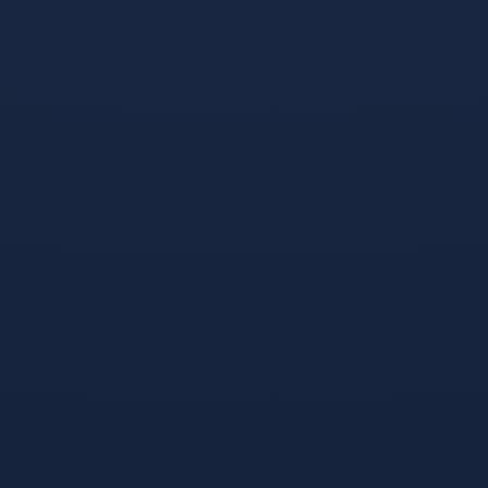
trx转错包退
2026-07-22 08:26:40
转错包退
【TS3K8va362RvTCoRPwg7SzsknfYfP8MNgq】客服
TeleGram:【@TrxEm】
trx转错包退
2026-07-23 11:18:16
转错包退
【TKTBvtuBf8yjA8cP1E5CP7meHmBFtK2Pw9】客服
TeleGram:【@TrxEm】
trx转错包退
2026-07-23 14:58:48
转错包退
【TMNGk5ijso8wXe1aBgmWXS2V2x99999999】客服
TeleGram:【@TrxEm】