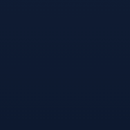
【TWaqBtmhXWH7GgfepmVKJ4kYmGQF28tfqu】客服
TeleGram:【@TrxEm】
trx转错包退
2026-07-30 10:15:13
转错包退【TZ2RyLQRFdt71jTcj4yxaMfngB1P4ccqmh】
客服TeleGram:【@TrxEm】
trx转错包退
2026-07-30 14:51:38
转错包退
【TGmcg7sZ361Xu2JmbapfhdjKBQJYBELJ1x】客服
TeleGram:【@TrxEm】
trx转错包退
2026-07-31 02:39:34
转错包退
【TLnWBVz1xmfjzLkmiHcuNrWqYp2MBpquTd】客服