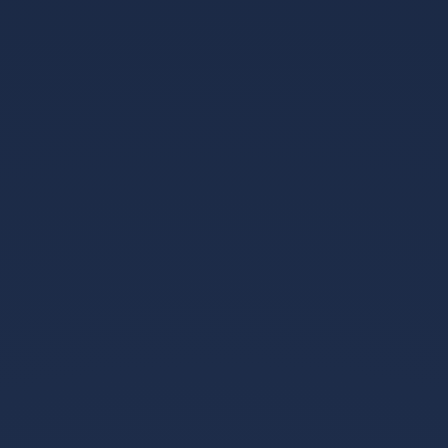
节省TRX手续费
2026-07-06 13:28:16
u地址转错
【TBCgeWLxntsAT9Deazcsz7YdFsfwaLQtAr】转错请联
系TeleGram:【@TrxEm】
trx能量租赁
2026-07-06 17:41:21
u地址转错
【TWoDRt5FPq9myBmZLM5urBSeTkx3FBPEVv】转错
请联系TeleGram:【@TrxEm】
trx能量租赁
2026-07-06 23:12:16
u地址转错 【TRxfg5taf9Dt2Ewdfj8qS32jqv66666666】
转错请联系TeleGram:【@TrxEm】