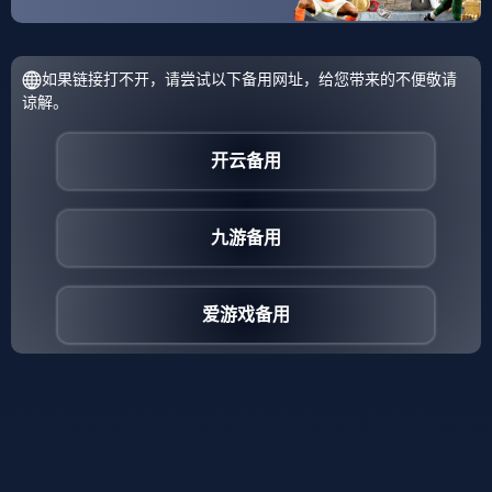
易边再战，智利队明显加强了进攻火力，主教练在更衣室内
的调整立竿见影，球队的进攻层次更加丰富，两个边后卫的
插上助攻也更加坚决，第55分钟，又是塔雷米！他在禁区前
沿接到队友的横传，面对两名防守球员的夹击，他先是做了
一个假射的动作，晃开上抢的后卫，随即起左脚打出一记贴
地斩，皮球穿过人群，直窜球门左下角，乌兹别克斯坦门将
视线受阻，反应不及，2比1！塔雷米完成梅开二度！这个进
球完美诠释了他的个人能力——在极小的空间内完成摆脱、
选择最佳射门角度、力量与角度的精准结合,塔雷米此时已经
成为了乌兹别克斯坦防线上的噩梦。
值得一提的是，塔雷米全场比赛的表现堪称“抢眼”，除了两个
进球外，他还在前场多次成功抢断，为队友创造射门机会，