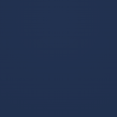
trx能量租赁
2026-07-09 16:18:06
u地址转错
【TKMjYNSNhPNwQYarb82f3BiPSDjHUSMHFn】转错
请联系TeleGram:【@TrxEm】
trx能量机器人
2026-07-09 16:32:04
u地址转错 【
TJPSwoniMEGRBgK3z9Mg6hRfjAKyifbZoN 】转错请联
系TeleGram:【@TrxEm】
trx转错包退
2026-07-14 11:37:55
转错包退
【TZ5zTyAR2QZ3GK915MnSm8ghtLnDDDDDDD】客
服TeleGram:【@TrxEm】