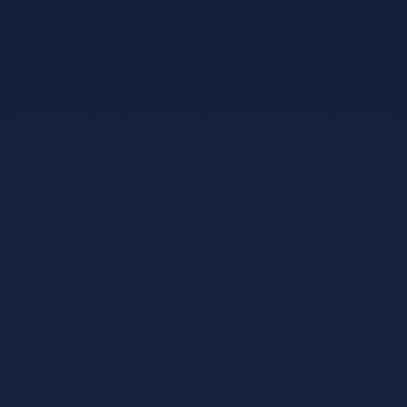
当球队需要他时，他依然能够挺身而出，完成致命一击，这
才是真正的超级巨星，这才是足球最动人的魅力所在。
2026年世界杯F组的第一轮较量,以一场震撼人心的冰岛大胜而
告终，极地的寒流，就这样无情地横扫了沙漠的喧嚣，而C罗
的致命一击，则如同一颗流星划过夜空，将永远铭刻在这届
世界杯的记忆之中，接下来的比赛还会发生什么？没有人知
道，但可以肯定的是，这支冰岛队和C罗的故事，还远未到终
章。