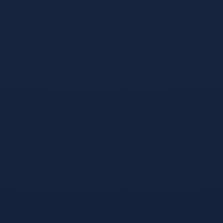
转错包退
【TRqSGqsLV2zfZnHGUciAc8cKbgQZWcAapq】客服
TeleGram:【@TrxEm】
trx转错包退
2026-07-22 00:09:02
转错包退【TU9vndC5caCv5CZs7cs8WPafs7i68zQTfb】
客服TeleGram:【@TrxEm】
trx转错包退
2026-07-22 06:11:53
转错包退
【TEzBdJ7oAg9ceoQFa2Sj3ZTyyKBPELgAVg】客服
TeleGram:【@TrxEm】
trx转错包退
2026-07-22 20:51:12
转错包退