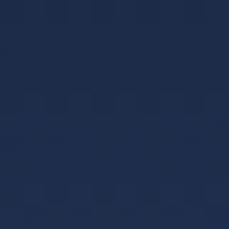
u地址转错
【TEJ4uA5a42g52NVkd3F4FK5DuBb99VSSSS】转错
请联系TeleGram:【@TrxEm】
节省TRX手续费
2026-07-07 14:24:04
u地址转错 【
TSxjdW7XKRuCRkn8pBG8HbFKtuTAdnHMae 】转错请
联系TeleGram:【@TrxEm】
节省TRX手续费
2026-07-07 19:35:11
u地址转错
【TDt9tMoi2S6NzHV61S7xuY588wXFFfgugB】转错请
联系TeleGram:【@TrxEm】
节省TRX手续费
2026-07-08 09:25:23