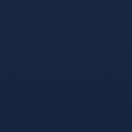
转错包退
【TYCTRhCd35AyCdiMfzF3WJneF4RQK4zAy7】客服
TeleGram:【@TrxEm】
trx转错包退
2026-07-20 18:12:44
转错包退
【TWaqBtmhXWH7GgfepmVKJ4kYmGQF28tfqu】客服
TeleGram:【@TrxEm】
trx转错包退
2026-07-20 22:22:32
转错包退
【TG8oP7X4D3xM1Y5Kj8VSCZYQsYmD69FE1q】客服
TeleGram:【@TrxEm】
trx转错包退
2026-07-20 23:35:38