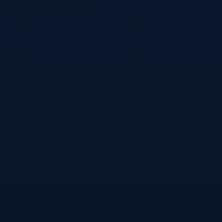
TeleGram:【@TrxEm】
trx转错包退
2026-07-31 19:25:59
转错包退
【TEGFM1SndkMkxC2dmVo1MoRSmTtYd7oPL5】客服
TeleGram:【@TrxEm】
trx转错包退
2026-07-31 21:13:29
转错包退
【TTXGC2CcosGBvCU6iCiHm8gaTLzz888888】客服
TeleGram:【@TrxEm】
trx转错包退
2026-07-31 21:54:34
转错包退