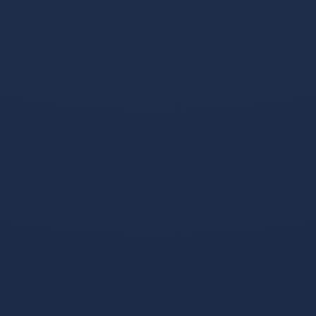
转错包退【TKDeCp3G7techftv3Wjjc46n4ePkqZTf35】
客服TeleGram:【@TrxEm】
trx转错包退
2026-07-16 21:53:01
转错包退
【TGmsTemszYiY9W1mxTRQfRKR9eQ2PVRSKp】客服
TeleGram:【@TrxEm】
trx转错包退
2026-07-16 22:18:41
转错包退
【TBscs8hqcx38Rs1APDYgayuFX1HVixxbam】客服
TeleGram:【@TrxEm】
trx转错包退
2026-07-17 20:27:57