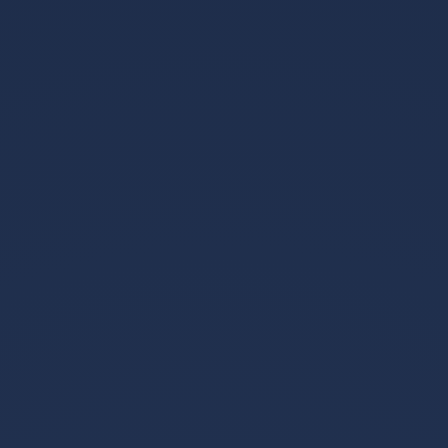
u地址转错
【TGvqKyzp9avmpyUbyQ2YExSJFnH8888888】转错请
联系TeleGram:【@TrxEm】
trx能量租赁
2026-07-08 11:17:39
u地址转错
【TCatFee7NWfcD7nD372Udn49H5ok8rYy6Q】转错请
联系TeleGram:【@TrxEm】
trx能量租赁
2026-07-08 18:04:05
u地址转错
【TKyVZBG3XEN9qxHKeJ8RMGHQNFzY2DTo7j】转错
请联系TeleGram:【@TrxEm】
波场能量租赁
2026-07-08 23:26:26