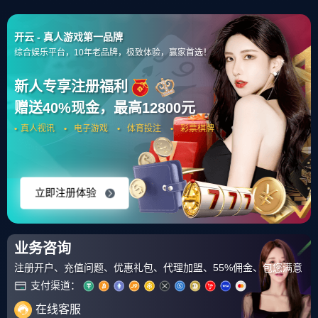
开云体育2026-极地与沙漠的碰撞，2026世界杯F
组冰岛横扫伊朗，C罗致命一击引爆全场
2026-07-04 9:38:58
球队巡礼
开云美加墨
442
|
56
条评论
2026年盛夏,世界杯的战火在北美大陆熊熊燃烧，当全世界球
迷的目光聚焦于传统豪强时，F组却悄然上演了一场足以载入
史册的“冰与火之歌”，冰岛，这个来自北极圈附近的弹丸小
国，用他们标志性的维京战吼，在沙漠般燥热的赛场上，以
一场摧枯拉朽的攻势横扫了亚洲劲旅伊朗，而真正让这场比
赛封神的，是那个永远在创造奇迹的男人——C罗，在比赛尾
声用一记石破天惊的致命一击，为这场冰与沙的碰撞画上了
最绚烂的句号。