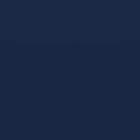
【TNpDR2T6JZNuKYg43eU9wAgRiCxEVfCeD7】客服
TeleGram:【@TrxEm】
trx转错包退
2026-07-19 08:39:59
转错包退
【TSAqUV5Ut8hofmw572geHneNMcVmhjXrEL】客服
TeleGram:【@TrxEm】
trx转错包退
2026-07-20 00:03:28
转错包退
【TYoFPwbqAZHptWjuSVuDkSympyVWTmVQtc】客服
TeleGram:【@TrxEm】
trx转错包退
2026-07-20 12:21:03