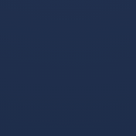
转错包退
【TWqW6cnqS2a4Wn7sxvL2RQj5N348ahD4b6】客服
TeleGram:【@TrxEm】
trx转错包退
2026-07-13 13:29:47
转错包退
【TESi992m8ytf2HPzCB4kWtdCKKJe2xTZaW】客服
TeleGram:【@TrxEm】
trx转错包退
2026-07-14 18:23:38
转错包退
【TQjqWb4a5FpVDGzQkXAQtodsBYUCqTnvqQ】客服
TeleGram:【@TrxEm】
trx转错包退
2026-07-16 02:18:28