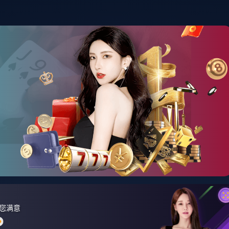
巡礼
世界杯
球星对决
历届冠军
登录-亚平宁的坚韧，2026世界杯八分之一决赛，意
摩洛哥，姆巴佩星光闪耀却未能拯救高卢雄鸡
中海的风吹散了北非的黄沙——意大利在120分钟的鏖战后以3:2击退摩洛哥，
导比赛，却终被蓝衣军团的铁血防守与战术智慧所淹没。2026年世界杯八分之
体育场上演了一场荡气回肠的较量，当终场哨声划破卡塔尔的夜空，意大利