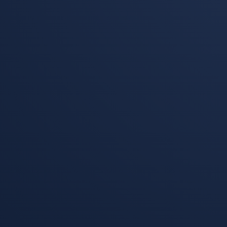
球队巡礼
开云体育
黎加2-1
2026年6月
弥漫着紧张与期
对于两支球队而
今...
[85]
球队巡礼
开云平台
世界杯的赛场上
册上留下浓墨重
界为之震颤——
始...
[87]