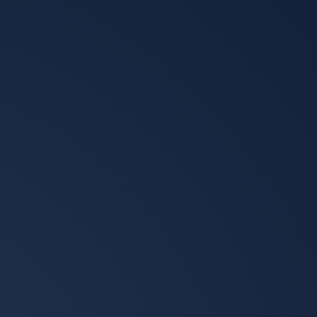
他
8
热门推荐
网友点评
开云体育-加纳旋风席卷
2026年世界杯C组第二轮比
2026世界杯，托纳利魔
赛，在万众瞩目下拉开帷
幕，当加纳与伊朗这...
术师级表演闪耀C组强强
开云平台-沙漠风暴席卷
对话
当2026世界杯A组的抽签结
绿茵，乌兹别克斯坦如
9
果揭晓时，几乎所有的目光
都聚焦在了秘鲁与...
何以钢铁防线击碎秘鲁
开云体育2026-年度焦点
美梦
篮球世界从不缺少对决，但
之战，当国王摘下玫
有些比赛注定超越胜负，成