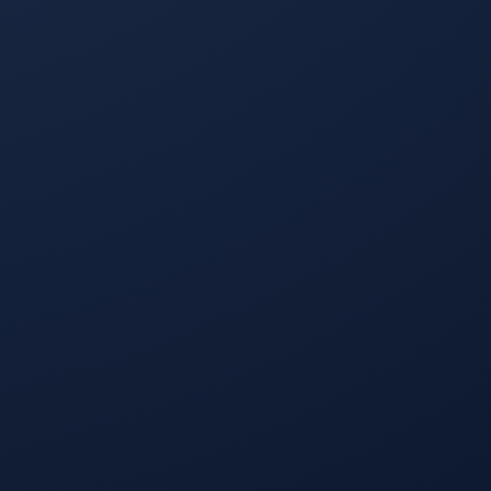
斯达黎加，莱万多夫斯基独舞闪耀2026世界杯H
组
网站分类
世界杯
，
球队巡礼
球星对决
4
历届冠军
文章归档
2026年7月 (26)
2026年6月 (124)
2026年2月 (17)