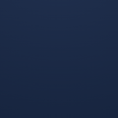
登录-卡萨布兰卡之夜，罗德里戈压哨绝杀，哥斯达
力克摩洛哥
18日，卡萨布兰卡的夜空被一盏盏聚光灯点亮，哈桑二世体育场内座无虚席，空气
待，这是2026世界杯H组第二轮的一场关键战役——哥斯达黎加对阵摩洛哥，
言，这场比赛的意义不言而喻：首轮战罢，双方均未能取得理想结果，谁能在
开云美加墨
2026 / 07 / 03 9:0
-逆转之夜，C罗领航，丹麦风暴席卷争冠战
,从来不缺少奇迹，但2022年卡塔尔世界杯的这场争冠关键战，注定要在足球史
彩的一笔，当丹麦大胜比利时、C罗带队逆转翻盘的消息同时传来，整个足球
这不是一场普通的比赛，而是一场关乎尊严、信念与荣耀的终极较量。比赛开
开云美加墨
2026 / 07 / 02 4:3