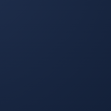
典记
开云体育-加纳旋风席卷2026世界杯，托纳利魔
术师级表演闪耀C组强强对话
中
开云体育世界杯-铁壁铸就奇迹，库尔图瓦带领摩
洛哥在2026世界杯揭幕战压制意大利
开云体育2026-极地与沙漠的碰撞，2026世界杯F
组冰岛横扫伊朗，C罗致命一击引爆全场
8
开云下载-2026世界杯B组关键战，克罗地亚中场
制胜，京多安带队力克喀麦隆
开云体育官网-蓝衣军团梦断多哈，欧洲红魔强势
碾压，塔雷米闪耀全场，比利时主宰D组巅峰对
决
世
开云官网2026-南美劲旅展雄风，2026世界杯揭
幕战智利力克乌兹别克斯坦，塔雷米闪耀全场
8
开云官网2026-卡萨布兰卡之夜，摩洛哥绝杀哥