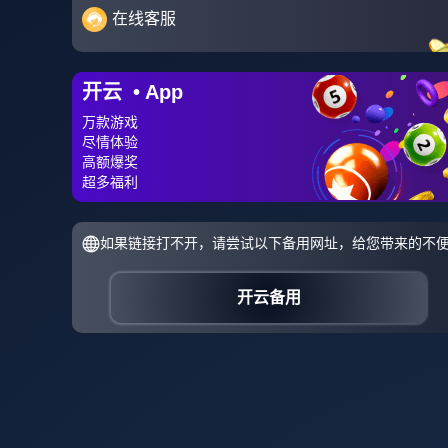
[348]
球队巡礼
开云体育
乾坤—20
2026年盛夏
入世界杯史册的
欧海盗与波斯铁
系，而伊朗...
[387]
球队巡礼
开云体育2
伊朗，C
2026年盛夏