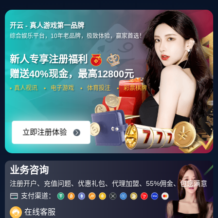
开云体育APP下载-2026世界杯D组惊魂夜，喀麦
隆雄狮掀翻欧洲红魔，库尔图瓦悲壮闪耀
2026-07-03 13:13:47
球队巡礼
开云美加墨
117
|
0
条评论
夜幕降临,多哈的卢赛尔体育场被炽热的灯光与更炽热的呐喊
声点燃，2026年世界杯D组上演了一场足以载入史册的强强对
话——“非洲雄狮”喀麦隆对决“欧洲红魔”比利时，赛前，几乎
所有人都认为这会是一场比利时单方面碾压的表演，毕竟，
喀麦隆虽不乏天才，但近年大赛成绩平平；而比利时，虽黄
金一代逐渐退潮，但德布劳内、库尔图瓦等核心仍在，底蕴
与排名远超对手，然而足球最迷人的地方，恰恰在于它从不
按剧本演出，90分钟战罢，喀麦隆以2比1力克比利时，爆出