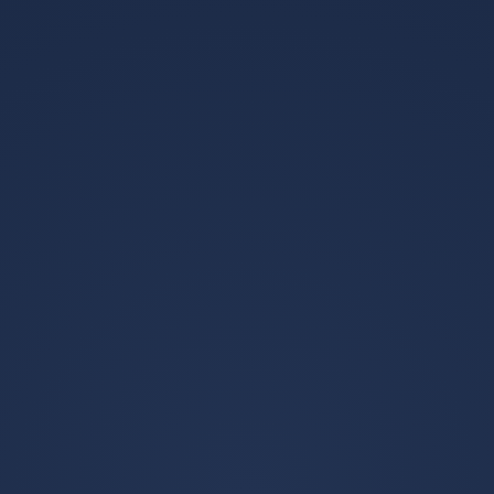
两球落后的比利时没有放弃,他们发起总攻，而喀麦隆全线退
守，接下来的20分钟，成为库尔图瓦一个人的悲壮舞台，他
高接低挡，做出了至少5次关键扑救：从阿布巴卡尔近在咫尺
的头球，到替补上场的恩特普势大力沉的爆射，再到禁区混
战中连续两次封堵单刀，第85分钟，喀麦隆打出一次精妙配
合，埃坎比在禁区右侧得球后，面对库尔图瓦轻巧挑射，库
尔图瓦竟在重心已经失去的情况下，用右脚脚后跟将球挡出
底线，这一幕，让所有中立球迷起立鼓掌，但足球场上，一
人的神勇终究无法填补团队的裂痕，比利时防线在最后时刻
出现了致命疏漏，第88分钟，喀麦隆左路传中，比利时中卫
费斯解围失误，皮球落到后点无人防守的替补球员身上，他
冷静推射远角，库尔图瓦虽然伸出长臂，依然无法阻止皮球
第三次入网，但这次，VAR再次介入——画面清晰地显示，
传球瞬间喀麦隆有两名球员处在越位位置，进球被取消，比