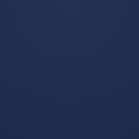
分依旧是2比0。
终场：冷门诞生，红魔悲情
补时阶段,比利时人孤注一掷，第90+3分钟，德布劳内在禁区
弧顶被放倒，比利时获得位置极佳的任意球，德布劳内亲自
操刀主罚，皮球绕过人墙，飞向球门死角，奥纳纳奋力扑
救，皮球击中横梁下沿弹回场内，跟进的卡拉斯科补射入
网，2比1，比利时扳回一城，但为时已晚，随着主裁判一声
哨响，喀麦隆2比1力克比利时，创造了本届世界杯迄今为止
最大冷门，赛后，库尔图瓦瘫坐在球门线上，眼神中写满不
甘，他全场做出11次扑救，多项数据冠绝全场，堪称全场最
佳，但球队却输掉了比赛，喀麦隆球员们疯狂庆祝，他们围
成一圈跳起了非洲战舞，队长阿布巴卡尔赛后激动地表示：
“我们一直相信自己，比利时是一支伟大的球队，但我们证明