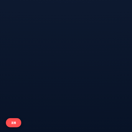
开云·体育(Kaiyun)官网-App下载
©
2026
Powered by
Z-BlogPHP
Themes by
Yiwuku.com
联系我们
|
关于我们
|
留言建议
|
网站管理