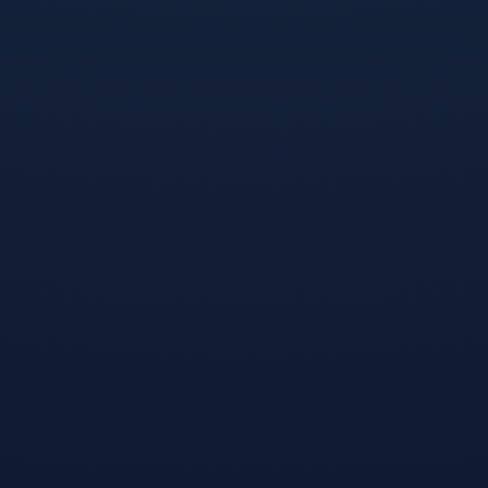
幕战压制意大利
克喀麦隆
斯坦，塔雷米闪耀全场
发表评论：