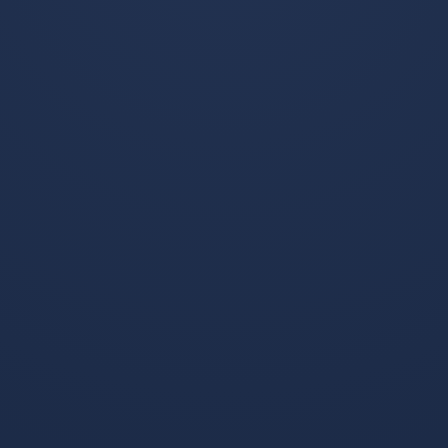
全场比赛，维尼修斯贡献了2粒进球和1次助攻，完成了5次成
功过人，制造了4次犯规，传球成功率高达88%，他几乎以一
己之力摧毁了意大利引以为傲的链式防守，赛后的技术统计
显示，当维尼修斯在场时，瑞典队的控球率提升了12个百分
点，射正率更是达到了惊人的67%。
意大利主帅在赛后承认：“我们今天面对的不是一支球队，而
是一个模式，维尼修斯的存在让我们的防守失去了意义，他
能在一瞬间做出让你意想不到的决定，而我们对此毫无办
法。”瑞典队主帅则毫不掩饰对这位核心球员的赞美：“维尼修
斯是我们战术体系中最重要的棋子，他拥有巴西人的天赋，
北欧人的纪律性，以及一颗永不服输的心，他证明了为什么
他值得如今的地位。”
一场比赛的启示