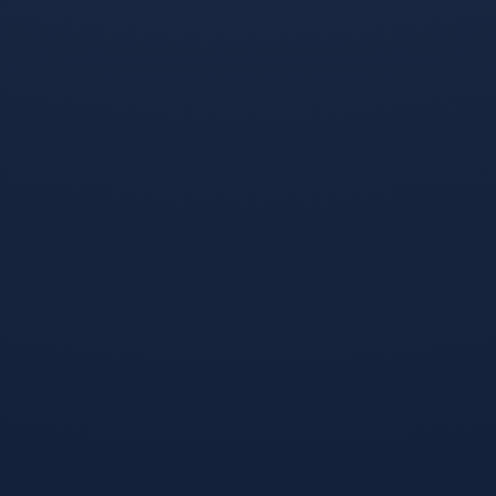
111
次浏览
开云体育2026-绿茵控场大师，福登引领英格兰横扫H组，哥斯达黎加与伊拉克的坚韧抵抗
开云体育入口-2026世界杯F组焦点战，巴西险胜伊朗，范戴克铁血防守主导比赛
开云体育世界杯-铁壁铸
开云下载-2026世界杯B
开云官网2026-南美劲旅
就奇迹，库尔图瓦带领
组关键战，克罗地亚中
展雄风，2026世界杯揭
摩洛哥在2026世界杯揭
场制胜，京多安带队力
幕战智利力克乌兹别克