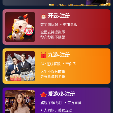
张与期待，巴西队身着经典的黄色战袍，伊朗队则以白色球
衣登场，双方从第一分钟起就展示了截然不同的战术思路：
巴西人试图用技术控制比赛节奏，伊朗队则用身体对抗和密
集防守来压缩空间，开场仅12分钟，伊朗队便用一记教科书
般的反击击碎了巴西人的幻想——前锋塔雷米在禁区弧顶接
到队友的传球后突然起脚，皮球划出一道诡异的弧线直挂死
角，巴西门将阿利松鞭长莫及，1比0,伊朗队取得梦幻开局。
整个巴西队的脸上写满了错愕与不安，随后的比赛，伊朗队
越战越勇，他们用高强度的逼抢切断了巴西中前场的联系，
内马尔、维尼修斯、罗德里戈组成的豪华攻击线在伊朗后防
的绞杀下频频失误，上半场结束前，伊朗队甚至还有机会扩
大比分，一次角球进攻中，中后卫侯赛尼的头球攻门击中横
梁,惊出巴西人一身冷汗。
半场休息时，巴西更衣室内的气氛凝重到几乎令人窒息，主