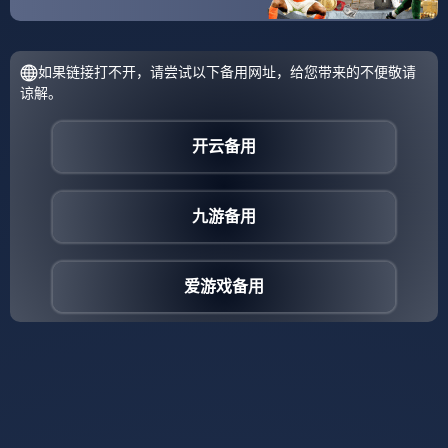
接连晃过两名防守球员，随即送出一记精准的斜传，皮球绕
过伊朗后卫的头顶，落向后点的拉菲尼亚，拉菲尼亚并未直
接射门，而是冷静地将球横敲到门前，后插上的卡塞米罗在
身体对抗中抢到落点，一记势大力沉的低射洞穿了伊朗门将
的十指关，1比1！巴西队扳平了比分！
进球彻底点燃了巴西人的斗志，多里瓦尔随即做出第二次换
人调整，派出年轻前锋马科斯·莱昂纳多，试图利用他的冲击
力制造更多威胁，伊朗队则显然受到了体能下降的影响，防
守阵型开始出现松动，第78分钟，巴西队发动快速反击，维
尼修斯在左路强行超车后突入禁区，被伊朗后卫从背后撞倒
——主裁判果断指向点球点！内马尔站在12码前，深吸一口
气，稳稳地将球推入右下角，2比1！巴西队完成逆转！
随后的十几分钟里，伊朗队疯狂反扑，甚至一度将巴西队压
在半场动弹不得，但巴西防线在队长蒂亚戈·席尔瓦的带领下