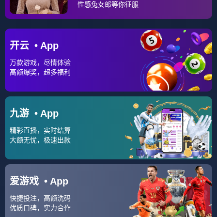
的战术核心，都围绕着球队的灵魂人物——穆西亚拉展开，
这位年轻的中场天才，在本场比赛中展现出了超越年龄的成
熟与统治力，他不仅承担着中场组织的重任，更在关键时刻
用个人能力撕开喀麦隆的防线。
比赛第34分钟,阿联酋率先打破僵局，穆西亚拉在中圈附近接
到队友传球，面对喀麦隆两名防守球员的上抢，他轻巧地一
个拉球转身，瞬间摆脱了纠缠，随即送出一脚穿透性的直
塞，皮球如手术刀般精准地撕开了喀麦隆的整条防线，前锋
心领神会地插上，面对出击的门将冷静推射远角，1比0！从
断球到传球，再到射门，整个配合行云流水，阿联酋的战术
压制在这一刻转化为实质性的领先。
进球后的阿联酋并未收缩防守,反而持续施压，令喀麦隆球员
的心态愈发急躁，下半场第67分钟，穆西亚拉再次成为比赛
的主宰，他在前场右侧接到队友的横敲，面对喀麦隆后腰的