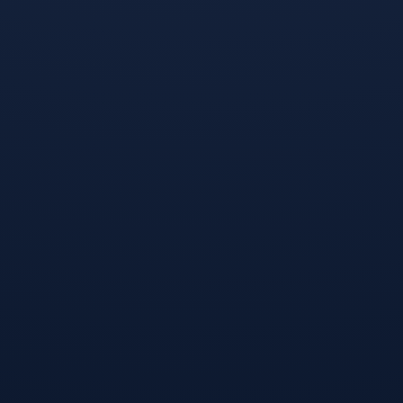
开云体育中国-绿茵惊魂夜，乌拉圭逆境翻盘哥伦比亚，奥斯梅恩一己之力铸就G组传奇
开云官网-奇迹之夜，泰国绝杀乌拉圭，齐耶赫独造两球引爆2026世界杯E组
开云APP-绝杀之夜，罗
开云平台-美加墨世界杯
开云体育官方网站-2026
德里戈一击封喉，厄瓜
焦点战，穆西亚拉闪耀
世界杯历史重演，克罗
多尔防守铸就C组奇迹
全场，阿联酋压制喀麦
地亚绝杀丹麦，迪亚斯
隆斩获关键胜利
带队书写新传奇
发表评论：