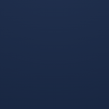
2比0的比分保持到了终场,这场美加墨世界杯的焦点战，阿联
酋用一场教科书般的战术压制与个人英雄主义相结合的胜
利，向全世界展示了亚洲足球的进步，穆西亚拉不仅是一粒
进球那么简单，他更是阿联酋战术体系中最关键的齿轮，他
的带球推进、手术刀般的传球以及标志性的内切射门，无一
不令人想起那些顶级传奇的影子，在这样一场必须取胜的关
键战中，穆西亚拉没有辜负期望，他带领阿联酋队，在这场
亚洲与非洲的直接对话中笑到了最后。
这场胜利,让阿联酋在小组出线的道路上占得了先机，他们证
明了，在世界杯的舞台上，哪怕是面对传统强队，只要战术
得当、核心球员发挥出色，任何奇迹都可能发生，而穆西亚