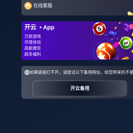
首战告负的蓝衣军团而言，已经是弥足珍贵的
失了一次单刀机会，库卢塞夫斯基的远射也偏
始终无法劈开意大利人用混凝土浇筑的防线。
足球世界里最动人的剧本,往往写在下半场的伤
第91分钟,瑞典队后场断球，左后卫阿方索·
闪电，从本方半场启动，他的冲刺速度让意大
目送他掠过中线，戴维斯的内切路线干净利落
出一记低平传中，皮球穿过三名意大利防守球
在身体几乎失去平衡的情况下，用一脚充满韧
1-0，绝杀！
安联球场瞬间被北欧球迷的声浪吞没,瑞典人
友们紧紧拥抱——这个夜晚，他是当之无愧的