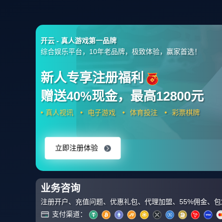
球队
首页
开云FIFA-北欧海盗
闪耀2026世界杯D组
2026-06-10 5:59:42
球队巡礼
开云美加墨
2026年7月4日,慕尼黑安联球场，当比赛时
意大利队的球迷们已经开始高唱《啊朋友再见