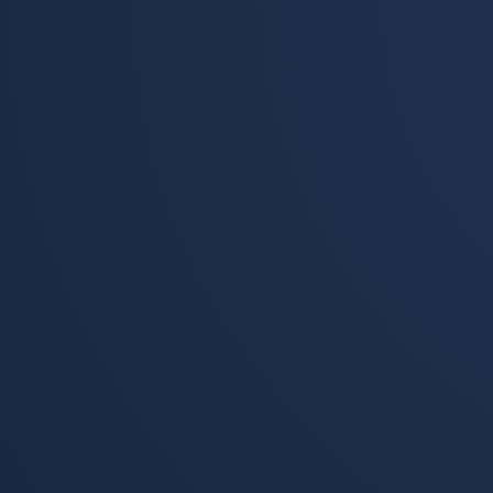
D组的形势在绝杀之后瞬间变得扑朔迷离：瑞
哥和东道主德国队依然虎视眈眈，对于意大利
阿方索·戴维斯的他们，拥有了在世界杯舞台
北欧海盗骨子里的基因，当戴维斯一次次踩下油
属于足球的激情与热血。