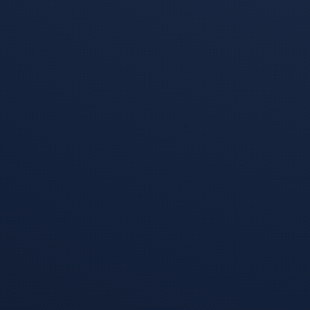
发表评论：
12
条评论