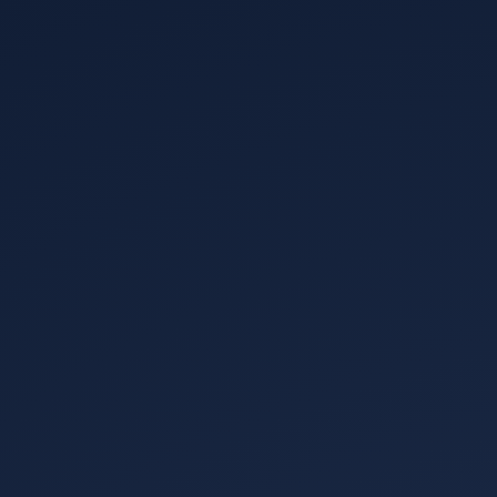
整场比赛,瑞典队的进攻思路极其清晰：用身
场比赛跑动距离高达12.3公里，触球86次，
次前插都像是手术刀，精准地剖开意大利人精
戴维斯就是那颗最强劲的涡轮增压器，他的存在