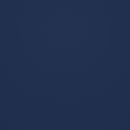
218
次浏览
开云体育在线-2026世界杯G组激战，哥伦比亚强势压制丹麦，吉鲁老骥伏枥闪耀赛场
开云体育官网-中场大师的独舞，齐耶赫引领乌拉圭节奏风暴，E组强强对话惊险开局