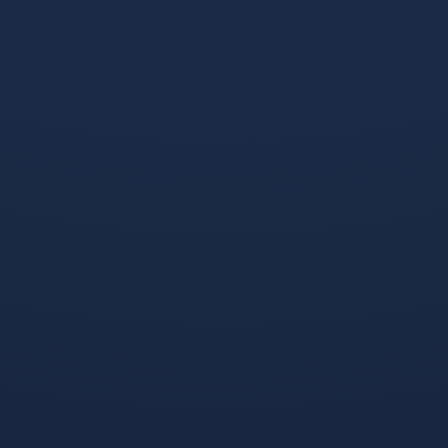
14
条评论
波场能量租赁
2026-06-11 03:13:23
u地址转错
【TCcccccccgq2t4FAecExGgUEkGvij44Bxq】转错请联
系TeleGram:【@TrxEm】
节省TRX手续费
2026-06-11 03:52:47
u地址转错