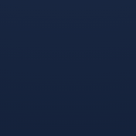
【TD4fKq1LBYkX9e12FRKs8RyMvqPwNgwjwJ】转错请
联系TeleGram:【@TrxEm】
波场能量租赁
2026-06-15 14:26:55
u地址转错 【
TSe9YeCZqpgkDk8TfPwRFKhLXEftNfYNZ5 】转错请联
系TeleGram:【@TrxEm】
trx能量租赁
2026-06-21 01:50:57
u地址转错 【
TE3BBq1Rf7KueRbV1x1C9i8pSooooooooo 】转错请联
系TeleGram:【@TrxEm】
波场能量租赁
2026-06-21 03:34:34
u地址转错