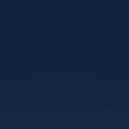
闪电般启动，强行超车捷克中卫布拉贝茨，在禁区右侧小角
度爆射！斯塔涅克反应神速，用指尖将球托出底线，这次射
门让全场惊呼，萨内的速度与爆发力令对手望尘莫及。
萨内时刻：从边路刺客到主宰者
第67分钟,萨内再次展现他的“大心脏”，克罗地亚获得前场任
意球，莫德里奇虚晃一枪，萨内助跑后左脚兜出一记弧线
球，皮球绕过人墙，直挂球门左上死角！世界波！2-1，萨内
用一记完美的任意球帮助克罗地亚反超比分！