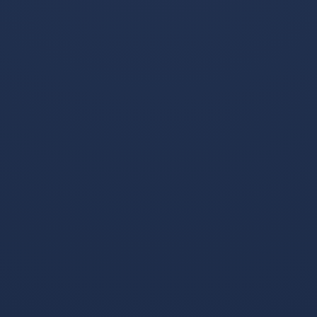
220
次浏览
开云体育平台APP-宿命对决中的统治力，京多安掌舵，英格兰高位压制乌拉圭的足球哲学演绎
世界杯2026-2026世界杯B组关键战，瑞士军刀锋芒毕露，费利克斯导演大胜喀麦隆
开云平台-沙漠风暴席卷
开云体育-加纳旋风席卷
开云官网-钢铁防线铸奇