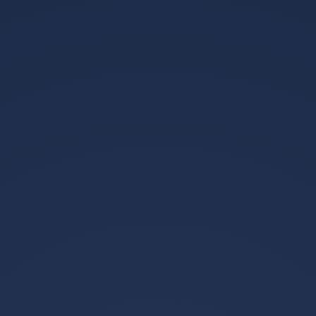
格子军团的未竟之路与萨内的“救赎”
这场胜利让克罗地亚跃居B组榜首,同时也将捷克逼入绝境，
最后一轮，克罗地亚将对阵喀麦隆，而捷克则需要死磕英格
兰——命运已不再掌握在他们手中。
而对于萨内而言,这无疑是职业生涯至今最重要的一场比赛，
曾几何时，他因世界杯预选赛的低迷被德国媒体口诛笔伐，
甚至被排除出欧洲杯首发名单，但2026年，在达利奇麾下，
他仿佛找到了“第二春”——被赋予无限开火权，得到莫德里
奇、科瓦西奇的支援，萨内的天赋终于彻底释放，赛后，克
罗地亚更衣室激情庆祝，莫德里奇特意将比赛用球送给萨
内，而萨内则将其高高举过头顶，如同举起一座隐形的奖
杯。
足球世界的剧本,总是充满反转与救赎，在这个夜晚，安联球