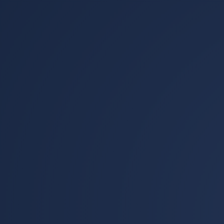
中，普利西奇、麦肯尼、维阿、德斯特等人，
球最前沿的战术理念，正如美国队主帅在赛后
球而来。”
这场比赛的结果,彻底改写了E组的出线格局，
岌岌可危，更深远的影响，则在于它向全世界
那些曾经被视为“足球荒漠”的国家，正在用
登那漫不经心的看手机画面，恰恰成为这个时
足球还有什么不可能？