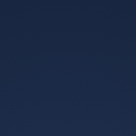
对52%略处下风，但在射正次数、抢断成功率、跑动距离等关键指
有24.3岁，比巴西队年轻了将近三岁，这支球队的核心阵容