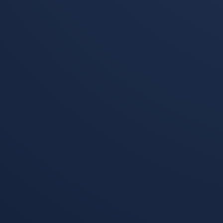
158
次浏览