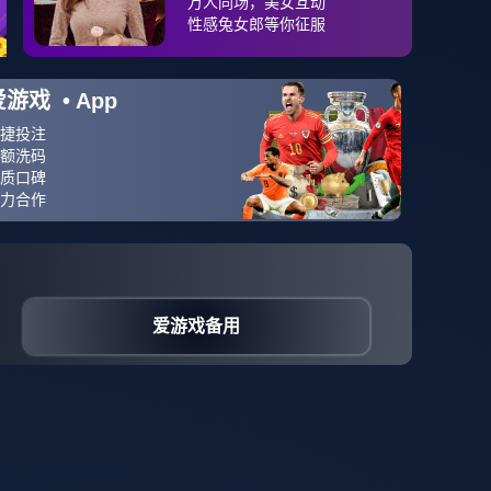
世界杯
MORE>
开云平台-沙漠风暴席卷绿茵，乌兹别
07-05
克斯坦如何以钢铁防线击碎秘鲁美梦
开云体育-加纳旋风席卷2026世界
07-04
杯，托纳利魔术师级表演闪耀C组强
强对话
开云官网-钢铁防线铸奇迹，越南完胜
07-03
斯洛伐克，卢卡库带队挺进八强
开云官网-加纳风暴席卷C组，B费导
07-02
演完胜，替补奇兵一剑封喉
开云官网2026-雄狮怒吼震天下，喀
07-02
麦隆战术完美克制，大胜比利时抢下
D组出线主动权