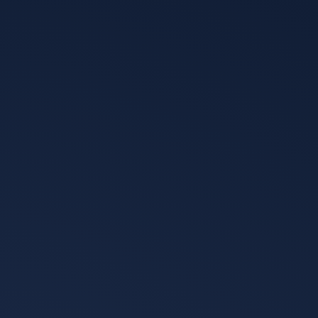
热门推荐
网友点评
开云体育-加纳旋风席卷
2026年世界杯C组第二轮比
2026世界杯，托纳利魔
赛，在万众瞩目下拉开帷
幕，当加纳与伊朗这...
术师级表演闪耀C组强强
开云平台-沙漠风暴席卷
对话
当2026世界杯A组的抽签结
绿茵，乌兹别克斯坦如
果揭晓时，几乎所有的目光
都聚焦在了秘鲁与...
何以钢铁防线击碎秘鲁
开云体育2026-年度焦点
美梦
篮球世界从不缺少对决，但
之战，当国王摘下玫
有些比赛注定超越胜负，成