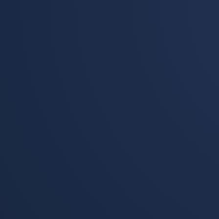
夜幕降临,球场外的美国球迷仍在大街小巷高
反复出现着一句话：“我们赢了巴西，福登要请
登，大概正在某家汉堡店里，看着账单哭笑不