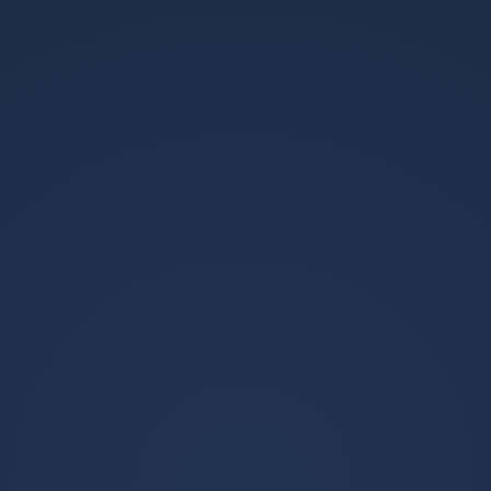
大多效力于欧洲五大联赛，他们带来的不仅是技术，更是现代足
新闻发布会上所说：“我们不再是为了参与而参赛，我们是为了
两战全胜的美国队积6分高居榜首，而巴西队仅积1分，出线形势
传递了一个信号：足球世界的版图正在发生真实而剧烈的变化，
青训、联赛和科学的战术体系，一步步蚕食传统豪强的领地，而福
代最生动的注脚——当美国队都能把巴西按在地上摩擦的时候，