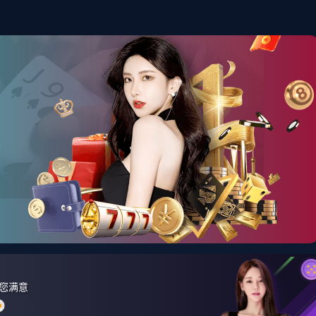
世界杯
巡礼
球星对决
历届冠军
2026世界杯E组美国完胜巴西，
158
|
10
条评
媒体誉为“美洲巅峰对决”的焦点战，在美国与巴西之间展开，赛
马尔的回归、维尼修斯的边路突击，却很少有人注意到，这支曾