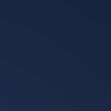
为时代的界碑，当萨克...
瑰，开拓者时代悄然落
开云体育中国-姆巴佩赛
幕
当喀麦隆雄狮在非洲杯赛场
道超车启示录，当足球
力克北非劲旅摩洛哥,当姆巴
佩在F1虚拟赛道上...
与F1的争冠剧本重合
开云官网-钢铁防线铸奇
2026年世界杯八分之一决赛
迹，越南完胜斯洛伐
的夜晚，注定属于亚洲足球
的骄傲，在越南队...
克，卢卡库带队挺进八
强
最近发表
开云体育登录-亚平宁的坚韧，2026世界杯八分
之一决赛，意大利力克摩洛哥，姆巴佩星光闪耀
却未能拯救高卢雄鸡
开云平台-沙漠风暴席卷绿茵，乌兹别克斯坦如何
以钢铁防线击碎秘鲁美梦
开云体育APP下载-波斯铁骑踏破北欧防线，罗德
里戈绝杀定乾坤—2026世界杯小组赛伊朗碾压瑞