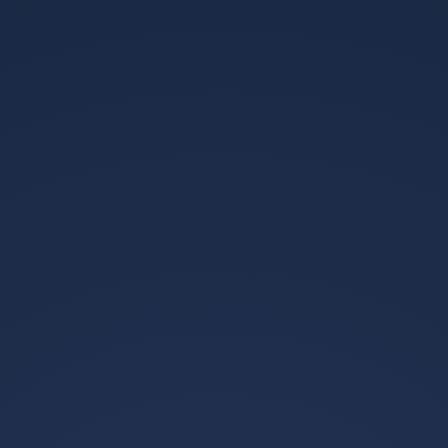
击，迪亚斯接到队友的传球后，并未选择强行突破，而是观
察到了左路高速插上的队友，随后送出一记手术刀般的斜塞
球，队友接球后突入禁区，面对出击的门将冷静推射远角得
手，2比0！塞尔维亚队扩大了领先优势，这粒进球几乎杀死
了比赛的悬念，从断球到进球，整个过程行云流水，充分展
现了塞尔维亚队高效的攻防转换能力，最后时刻，日本队虽
全力反扑，但塞尔维亚队牢牢掌控着比赛节奏,将2比0的比分
保持到了终场哨响。
纵观整场比赛，塞尔维亚队的胜利绝非偶然，他们在身体对
抗、战术执行和关键球员的发挥上，都展现出了高于对手的
水平，而迪亚斯，这位塞尔维亚队的绝对核心，用一传一射
的完美表现证明了自身价值，他不仅在进攻端贡献了关键的
进球和助攻，更在防守端以身作则，是球队攻防转换的枢纽
与灵魂，这场比赛的胜利，对于塞尔维亚队来说意义重大，