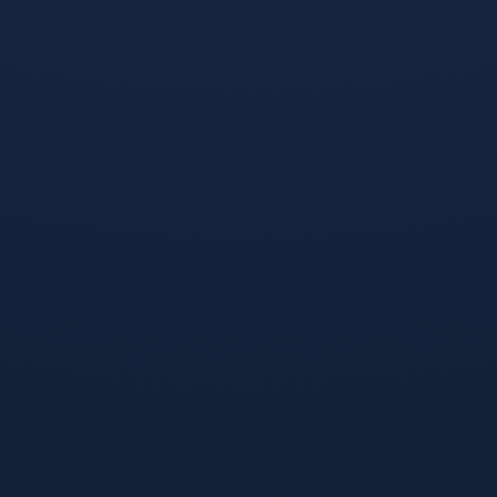
6
条评论
trx能量机器人
2026-06-17 20:01:28