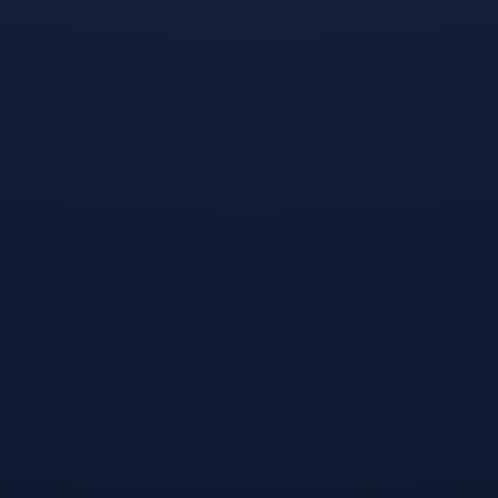
u地址转错
【TK2o7vFhJqZ5SFYJB89KrMnY1v88trxTRX】转错请
联系TeleGram:【@TrxEm】
节省TRX手续费
2026-06-18 04:54:06
u地址转错 【TYPfb2LMu6JsFb2rv7rTrkmD9jioiGduZj】
转错请联系TeleGram:【@TrxEm】
波场能量租赁
2026-06-18 18:39:59
u地址转错 【
TQAoxBT4DRKy4rXD8epQVpnz6udyXfR2ww 】转错请
联系TeleGram:【@TrxEm】
trx能量租赁
2026-06-18 20:32:11