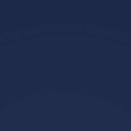
比赛的最后阶段，瑞士队抓住喀麦隆全线压上的空当，再次
打出致命反击，第81分钟和第89分钟，瑞士队连入两球，最
终将比分锁定为4比0，尽管喀麦隆遭遇大败，但哈基米的个
人表现却赢得了所有人的尊重，他在全场比赛中贡献了最多
的突破次数、最多的传中次数以及最多的抢断次数，几乎以
一己之力支撑起了喀麦隆队的攻防两端，赛后，他被官方评
为本场比赛的最佳球员,这无疑是对这位边路飞翼最公正的评
价。
这场B组的强强对话，最终以瑞士队的大胜告终，喀麦隆虽然
输掉了比赛，但他们并非一无所有，哈基米的闪耀表现，让
全世界看到了非洲足球的希望与力量，而对于瑞士队而言，
这场大胜不仅为他们小组出线铺平了道路，更向所有对手传
递出一个信号：这支球队,绝非易与之辈。