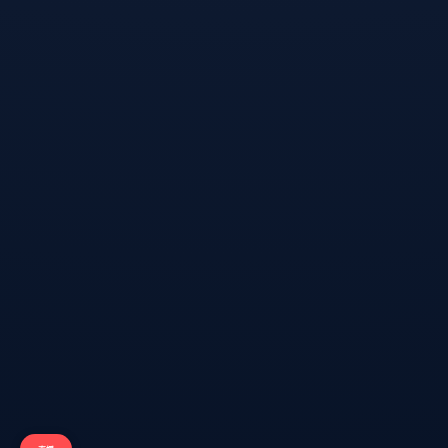
trx转错包退
2026-07-14 16:24:15
转错包退
【TSdAfsACSEzAAcPS7o1XGNAXg5JtQAWgkm】客服
TeleGram:【@TrxEm】
trx转错包退
2026-07-28 15:49:40
转错包退
【TL6ds71W**DF1foMWxjt1R29S7WTecWJ3b】客服
TeleGram:【@TrxEm】
开云·体育(Kaiyun)官网-App下载
©
2026
Powered by
Z-BlogPHP
Themes by
Yiwuku.com
联系我们
|
关于我们
|
留言建议
|
网站管理