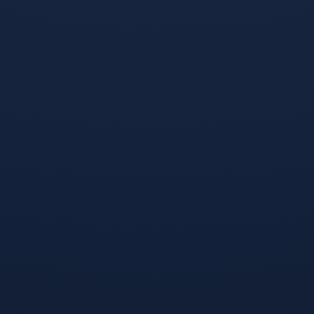
7
条评论
波场能量租赁
2026-06-16 04:54:36
u地址转错 【
TR2Ke7haUCqXjjPFwEHaSoZEBSmXkZX6uG 】转错请
联系TeleGram:【@TrxEm】
节省TRX手续费
2026-06-16 08:08:35
u地址转错
【TTRrHmAVVF42N5KGDN7DhmkFd4H28RbsCD】转
错请联系TeleGram:【@TrxEm】