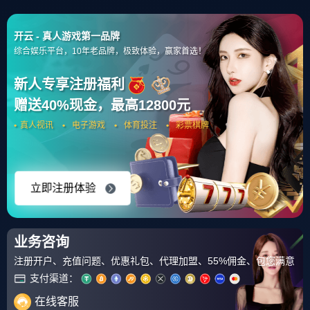
开云体育2026-风暴中的王者，2026世界杯B组强
强对话，瑞士大胜喀麦隆，哈基米闪耀全场
2026-06-15 4:25:06
球队巡礼
开云美加墨
150
|
7
条评论
2026年世界杯的绿茵场上，从来不缺少奇迹与震撼，而在B组
这场备受瞩目的强强对话中，瑞士队与喀麦隆队的交锋，无
疑为全球球迷献上了一场酣畅淋漓的足球盛宴，瑞士队以一
场大胜宣告了自己在本届世界杯上的强势回归，而喀麦隆阵
中的边路飞翼——哈基米，则以一己之力闪耀全场,成为这场
比赛中最为耀眼的光芒。
比赛尚未开始，B组的局势便已被视为“死亡之组”的缩影，瑞
士队向来以稳健的防守与高效的反击闻名于世，而喀麦隆队