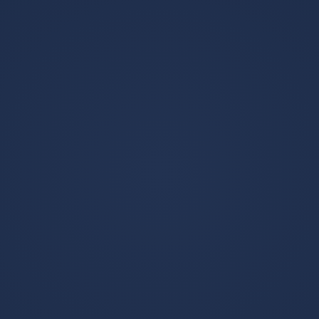
2026世界杯，依旧热血沸腾；B组的征途，才刚刚开始，而哈
基米，那个在风暴中孤身起舞的身影,注定会成为这届世界杯
最难忘的记忆之一。