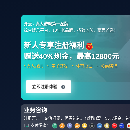
球队
首页
开云体育官网-西决生
队篮球的终极胜利
2026-02-02 15:00:33
球队巡礼
开云美加墨
当终场哨声响起，比分定格在112-98，迈
场，这场被媒体称为“西决生死战”的焦点对