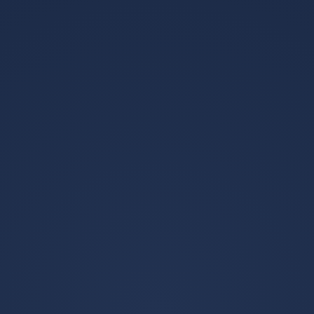
没有一位球员出手超过20次，却有4位球员助攻超过5次，这种
你无法针对某一位球员制定防守策略。
境下，体系往往比天赋更可靠，当比赛陷入僵局时，热火球员依
单打，这种心理层面的稳定性,在生死战中成为决定性因素。
战术调整堪称大师级，从对雷霆核心的针对性防守，到进攻端的
雷霆队则显得应变不足,过于依赖球员的临场发挥。
，它向全世界展示了团队篮球在最高水平比赛中的统治力，在个
文化和团队合作仍然是篮球运动的基石。
的落后，在现代篮球中，个人能力必须融入团队体系才能发挥最
织化的团队时,往往会显得力不从心。