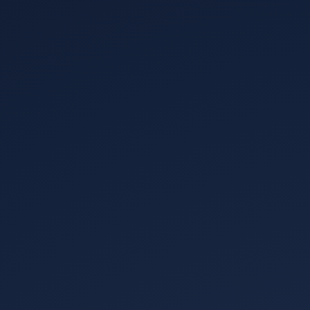
转折点出现在第二节，热火队开始实施他们精
角色球员手中，同时切断传球路线，这一调整
压力下频频失误。
热火队的进攻如同精密的机器开始运转，他们
找最佳机会，半场结束时，热火已经反超6分,
第三节：团队篮球的完美展示
下半场成为热火队团队篮球的教科书展示，他
置，一次经典的回合中，热火队在24秒进攻时
美航中心球馆爆发出震耳欲聋的欢呼——这不
反观雷霆队，他们越发依赖个人能力解决问题
了热火的防守陷阱，热火队的换防策略让雷霆