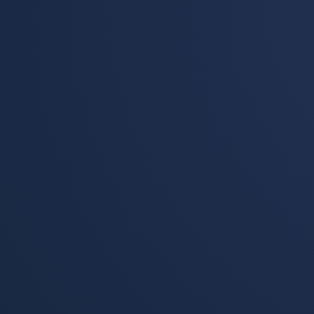
当颁奖仪式上，热火队队长举起西部冠军奖杯
话完美总结了这场比赛的意义。
热火打穿雷霆，不仅仅是一场焦点战的胜负，
防守的时代，团队至上的篮球哲学正焕发出新
赋的经典案例，被未来无数教练和球员反复研
篮球终究是五个人的运动——这场焦点战以最