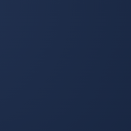
斯达黎加，莱万多夫斯基独舞闪耀2026世界杯H
组
标签列表