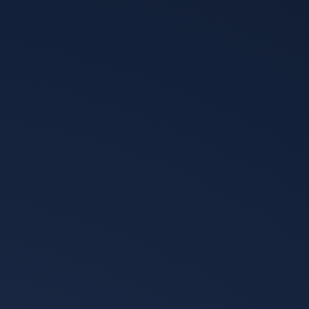
热门推荐
网友点评
开云体育-加纳旋风席卷
2026年世界杯C组第二轮比
2026世界杯，托纳利魔
赛，在万众瞩目下拉开帷
幕，当加纳与伊朗这...
术师级表演闪耀C组强强
开云平台-沙漠风暴席卷
，
对话
当2026世界杯A组的抽签结
绿茵，乌兹别克斯坦如
果揭晓时，几乎所有的目光
都聚焦在了秘鲁与...
何以钢铁防线击碎秘鲁
开云体育2026-年度焦点
美梦
篮球世界从不缺少对决，但
之战，当国王摘下玫
有些比赛注定超越胜负，成