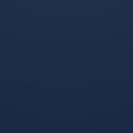
故事，而故事，才刚刚开始。
102
次浏览
开云官网2026-蓝衣军团梦碎多哈，乌兹别克斯坦冷血逆转，费利克斯一战封神
开云下载-北欧战车惊险碾压，萨卡神兵天降—2026世界杯焦点战挪威险胜卡塔尔