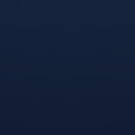
5
条评论
节省TRX手续费
2026-06-27 20:16:23
u地址转错
【THAHugzdMiA2x6qhQiHXiTzykCCjzCbPY3】转错请联
系TeleGram:【@TrxEm】