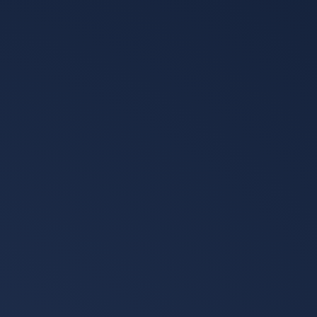
为时代的界碑，当萨克...
瑰，开拓者时代悄然落
开云官网-钢铁防线铸奇
幕
2026年世界杯八分之一决赛
迹，越南完胜斯洛伐
的夜晚，注定属于亚洲足球
的骄傲，在越南队...
克，卢卡库带队挺进八
开云体育中国-姆巴佩赛
强
当喀麦隆雄狮在非洲杯赛场
道超车启示录，当足球
力克北非劲旅摩洛哥,当姆巴
佩在F1虚拟赛道上...
与F1的争冠剧本重合
最近发表
开云体育登录-亚平宁的坚韧，2026世界杯八分
之一决赛，意大利力克摩洛哥，姆巴佩星光闪耀
却未能拯救高卢雄鸡
开云平台-沙漠风暴席卷绿茵，乌兹别克斯坦如何
以钢铁防线击碎秘鲁美梦
开云体育APP下载-波斯铁骑踏破北欧防线，罗德
里戈绝杀定乾坤—2026世界杯小组赛伊朗碾压瑞