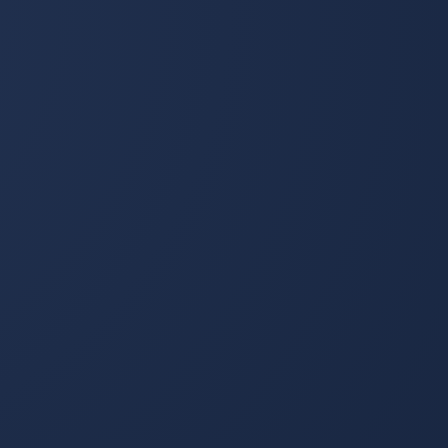
斯达黎加，莱万多夫斯基独舞闪耀2026世界杯H
组
标签列表
的