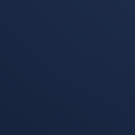
更重要的是，丹麦并未因领先而龟缩防守，相
强度的攻防切换中，数据显示，丹麦在比赛最后
的考验,但尤尔曼德的轮换策略让主力球员得
相比之下，贝尔萨的调整则显得迟滞且单一，
题始终未得到解决，当丹麦收缩防守阵型并频
截与保护。
深层启示：强强对话中，细节
回顾整场比赛，丹麦的胜利并非偶然，他们在
圭。
哈基米的闪耀固然抢眼，但背后是教练组对比
许没有绝对的超级巨星,但他们拥有的是无与