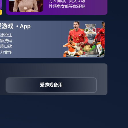
世界杯
。
MORE>
开云平台-沙漠风暴席卷绿茵，乌兹别
07-05
克斯坦如何以钢铁防线击碎秘鲁美梦
开云体育-加纳旋风席卷2026世界
07-04
杯，托纳利魔术师级表演闪耀C组强
强对话
开云官网-钢铁防线铸奇迹，越南完胜
07-03
斯洛伐克，卢卡库带队挺进八强
开云官网-加纳风暴席卷C组，B费导
07-02
演完胜，替补奇兵一剑封喉
开云官网2026-雄狮怒吼震天下，喀
07-02
麦隆战术完美克制，大胜比利时抢下
D组出线主动权