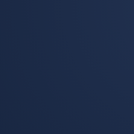
这一进球不仅展现了哈基米出色的个人技术，
中场，后方空虚，哈基米果断内切射门的选择，
赛后数据显示，哈基米上场45分钟，完成8次
数据，放在任何中场核心身上都堪称豪华,更
临场调整：尤尔曼德展现大师
整场比赛，丹麦主帅尤尔曼德的临场调整堪称
防依赖过重，导致边后卫身后空隙巨大，哈基