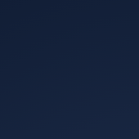
前15分钟，乌拉圭的传球成功率骤降至68%
压迫不仅体现在高位，更体现在防守转换的瞬
艰，第23分钟，这种压迫终于收获回报：乌
挂死角，1-0。
这个进球彻底改变了比赛走向，乌拉圭被迫压
阔空间。