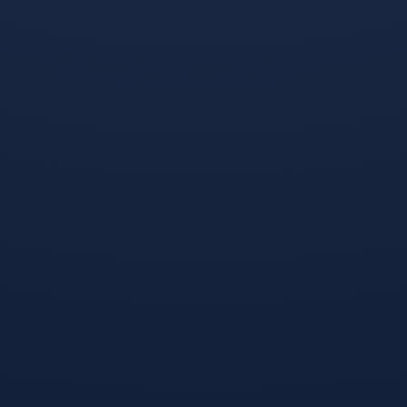
赖球星个人能力的打法在单场淘汰赛中风险极高，一旦中场被压
麦此役所精准打击的死穴。
丹麦的完胜告终，但这并非一场单纯的比分胜利，而是一场关于战
现，哈基米的闪耀，尤尔曼德的指挥，以及丹麦全队的执行,共同
必没有价值，在世界杯的舞台上，从来不是最强的球队赢得胜利,
得更远。
,则成为了这把钥匙最闪亮的那一颗齿轮。