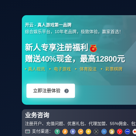
球队
首页
世界杯2026-北欧童
圭，哈基米闪耀全场演
2026-06-22 7:54:31
球队巡礼
开云美加墨
2026年世界杯G组的焦点之战，在丹麦与乌
话——乌拉圭拥有巴尔韦德、努涅斯等顶级球