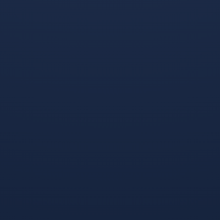
进攻端的锐利度，同时解决后防线偶尔出现的注意力不集中
问题,将决定他们能否在这个死亡之组中顺利突围。
而对于努涅斯本人，这场比赛的爆发不仅仅是数据上的辉
煌，更是对其心理防线的巨大重塑，从被媒体嘲讽为“水货”到
世界杯舞台上的主角，他只用了一场比赛的时间，正如今夜
球场大屏幕上久久不愿散去的那句标语：“凡不能毁灭我的，
必使我更强大。”当努涅斯昂首挺胸，在漫天欢呼中走向更衣
室，我们有理由相信，2026年世界杯，或许将成为属于他的
舞台，桑巴战舞,才刚刚奏响序曲。