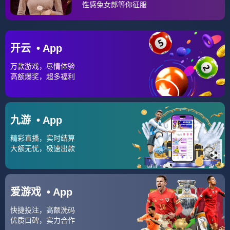
开云体育在线-红海风暴席卷绿茵，沙特战术完胜韩国，德容领衔演绎2026出线战经典
2026年世界杯亚洲区预选赛的最后一场出
历届冠军
线生死战，利雅得国王大学体育场，注定
将成为亚洲足球史上被反复提及的夜
晚......
开云体育世界杯-2026世界杯之夜，豪门对决点燃激情，伊拉克绝杀惊艳全球，塔雷米闪耀成永恒传奇
2026年的夏天，注定被载入世界杯史册，
历届冠军
当全世界的目光聚焦在北美大陆，当绿茵
场上每一寸草坪都承载着亿万人的梦
想......