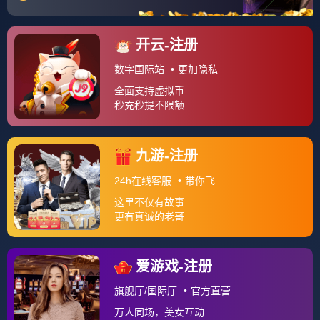
开云官网2026-致命一击，C罗绝杀乌拉圭，德国惊险拿下2026世界杯G组天王山之战
2026年7月2日,多哈的夜空被卢赛尔体育场
历届冠军
的灯光点燃，这座见证了无数传奇的球
场，在这一夜迎来了2026年世界......
开云体育APP下载-惊魂一刻！德国4-1横扫哥伦比亚，替补奇兵费利克斯导演逆转大戏
2026年世界杯G组关键战在莱比锡红牛竞
世界杯
技场落下帷幕，德国队以4-1大胜哥伦比
亚，豪取小组赛两连胜，本场比赛，......