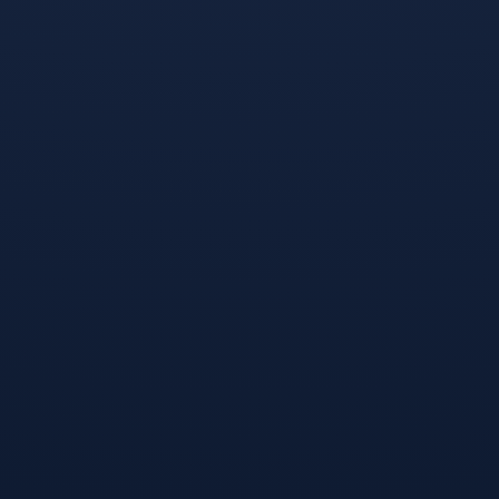
开云体育世界杯-铁壁铸
开云下载-2026世界杯B
开云官网2026-南美劲旅
就奇迹，库尔图瓦带领
组关键战，克罗地亚中
展雄风，2026世界杯揭
摩洛哥在2026世界杯揭
场制胜，京多安带队力
幕战智利力克乌兹别克
幕战压制意大利
克喀麦隆
斯坦，塔雷米闪耀全场
发表评论：