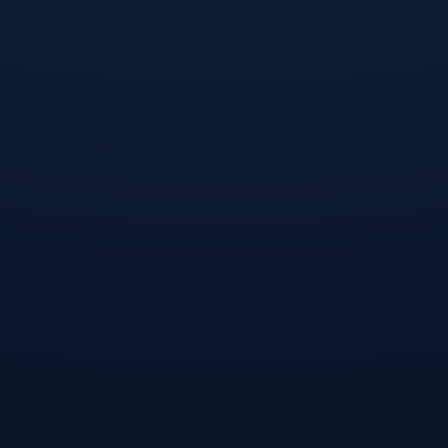
1
条评论
trx能量租赁
2026-06-09 00:23:13
u地址转错 【TNiwK7zCdmzQjyvdAfjr5dBZSiy8888888】
转错请联系TeleGram:【@TrxEm】