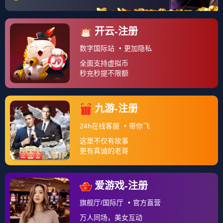
力，一次次试图冲垮快船的阵线，快船则凭借伦纳德稳定的
中距离“机器人”输出和乔治神出鬼没的突击，予以强硬回击，
双方比分犬牙交错，交替领先多达17次，每一次攻防都伴随
着激烈的身体对抗，地板球争抢火星四溅，仿佛这不是一场
常规赛，而是抢七的最终章，骑士的“血拼”，拼的是意志，是
每一个回合都不惜力的奔跑与对抗,他们将比赛拖入了自己熟
悉的泥沼战节奏。
泥沼战需要英雄在最后时刻踏出致命一步，当比赛进入最后
的12分钟，场上气氛窒息到顶点，双方核心都已露出疲态
时，布伦森，这个曾被贴上“天赋有限”标签的控卫,眼神却愈
发冰冷锐利。
末节伊始，他便吹响了个人进攻的号角。
面对快船的外线封
锁，他没有选择蛮干，第一次进攻，借助一个扎实的掩护，
他瞬间摆脱防守，在中距离急停跳投，篮球空心入网，干脆