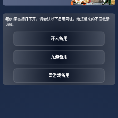
行贴身缠斗，布伦森的回应是：
绝对的冷静与超越年龄的篮
球智慧。
他不再急于个人攻击，而是像一位顶尖的棋手，开
始阅读并操控全局，他利用自身巨大的进攻威胁，连续为外
线队友送出“炮弹输送”，两次助攻底角空位的队友命中关键三
分，当快船防线因忌惮他的传球而再度外扩时，杀机再现，
比赛最后三分钟，比分紧咬，布伦森在弧顶面对伦纳德的单
防，他没有叫掩护，而是连续胯下运球调整节奏，突然一个
极快的体前变向，挤出半步空间，毫不犹豫地干拔三分——
球应声入网！这一球，几乎击碎了快船反扑的气焰，最后一
分钟，领先1分，他控球压住时间，在24秒即将耗尽时，突破
至罚球线，用一个逼真的投篮假动作点飞防守人，然后稳稳
后仰中投命中,锁定胜局。
整个第四节，布伦森独取
19分
，并送出3次助攻，直接或间接
参与了骑士末节几乎全部的得分，他的得分手段琳琅满目：
突破抛投、急停中距离、冷血三分、制造犯规，更重要的