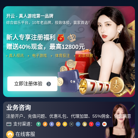
2025年12月9日
开云·体育(Kaiyun)官网-App下载
©
2026
Powered by
Z-BlogPHP
Themes by
Yiwuku.com
联系我们
|
关于我们
|
留言建议
|
网站管理