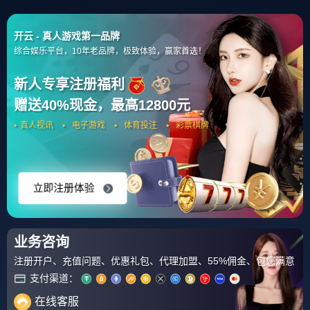
2025年12月14日
开云·体育(Kaiyun)官网-App下载
©
2026
Powered by
Z-BlogPHP
Themes by
Yiwuku.com
联系我们
|
关于我们
|
留言建议
|
网站管理